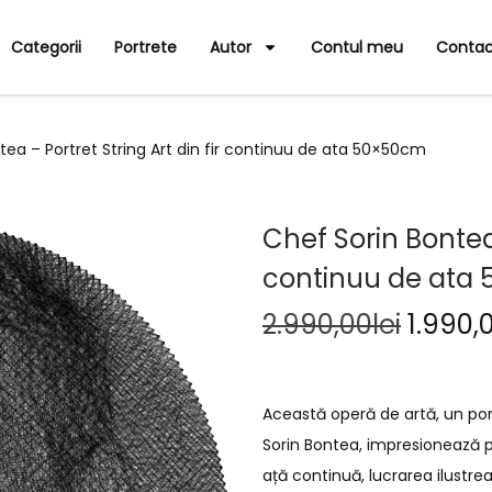
Categorii
Portrete
Autor
Contul meu
Contac
tea – Portret String Art din fir continuu de ata 50×50cm
Chef Sorin Bontea 
continuu de ata
2.990,00
lei
1.990,
Această operă de artă, un port
Sorin Bontea, impresionează pr
ață continuă, lucrarea ilustrea