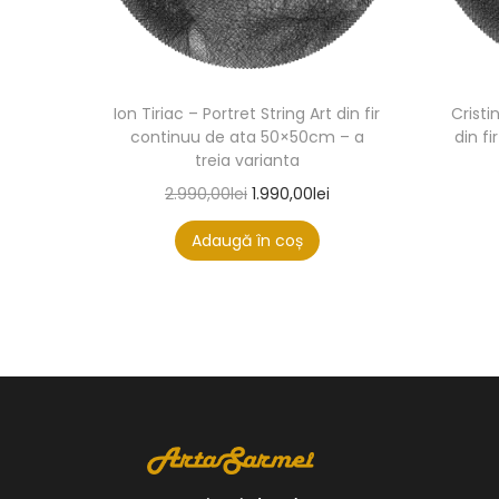
Ion Tiriac – Portret String Art din fir
Cristi
continuu de ata 50×50cm – a
din f
treia varianta
2.990,00
lei
1.990,00
lei
Adaugă în coș