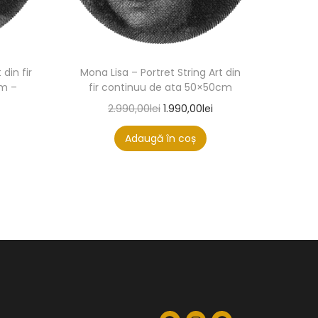
 din fir
Mona Lisa – Portret String Art din
cm –
fir continuu de ata 50×50cm
2.990,00
lei
1.990,00
lei
Adaugă în coș