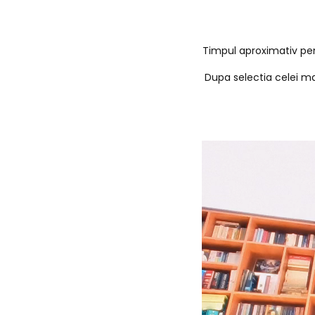
Timpul aproximativ pent
Dupa selectia celei mai 
P
l
a
y
e
r
v
i
d