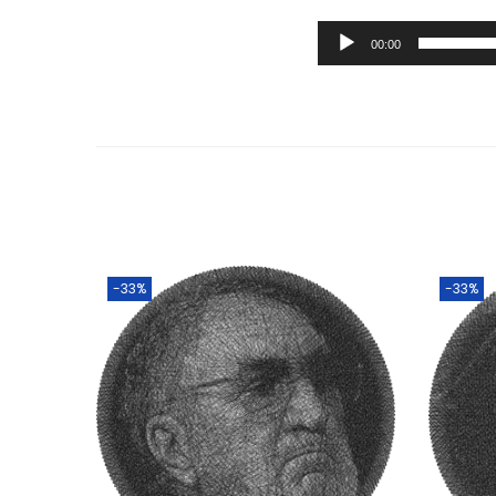
00:00
-33%
-33%