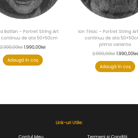
na Batlan – Portret String Art
Ion Tiriac – Portret String Art
ir continuu de ata 50×50cm
continuu de ata 50×50
prima varianta
2.990,00
lei
1.990,00
lei
2.990,00
lei
1.990,00
lei
Adaugă în coș
Adaugă în coș
Link-uri Utile:
Contul Meu
Termeni si Conditii