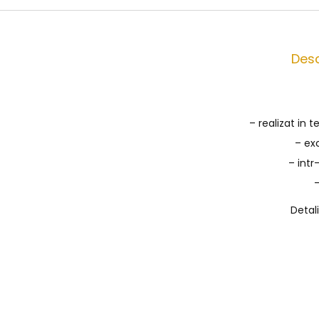
Desc
– realizat in 
– exc
– intr
–
Detal