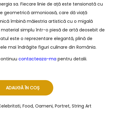
ergia sa. Fiecare linie de ață este tensionată cu
ie geometrică armonioasă, care dă viață
unică îmbină măiestria artistică cu o migală
material simplu într-o piesă de artă deosebit de
tatul este o reprezentare elegantă, plină de
cele mai îndrăgite figuri culinare din România.
 continuu
contacteaza-ma
pentru detalii.
ADAUGĂ ÎN COȘ
elebritati
,
Food
,
Oameni
,
Portret
,
String Art