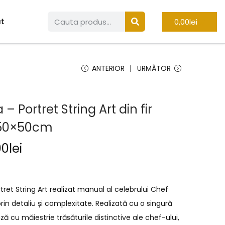
0,00
lei
t
ANTERIOR
URMĂTOR
– Portret String Art din fir
 50×50cm
00
lei
ret String Art realizat manual al celebrului Chef
in detaliu și complexitate. Realizată cu o singură
ză cu măiestrie trăsăturile distinctive ale chef-ului,