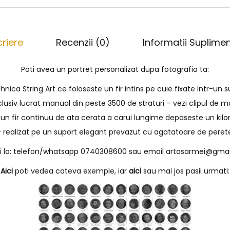
riere
Recenzii (0)
Informatii Suplime
Poti avea un portret personalizat dupa fotografia ta:
tehnica String Art ce foloseste un fir intins pe cuie fixate intr-un 
lusiv lucrat manual din peste 3500 de straturi – vezi clipul de ma
-un fir continuu de ata cerata a carui lungime depaseste un kil
 realizat pe un suport elegant prevazut cu agatatoare de peret
ii la: telefon/whatsapp 0740308600 sau email
artasarmei@gmai
Aici
poti vedea cateva exemple, iar
aici
sau mai jos pasii urmati: