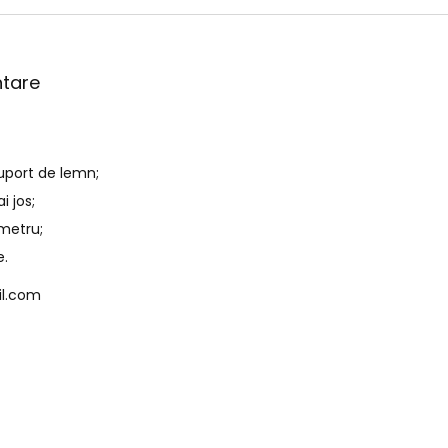
ntare
suport de lemn;
i jos;
ometru;
e.
l.com