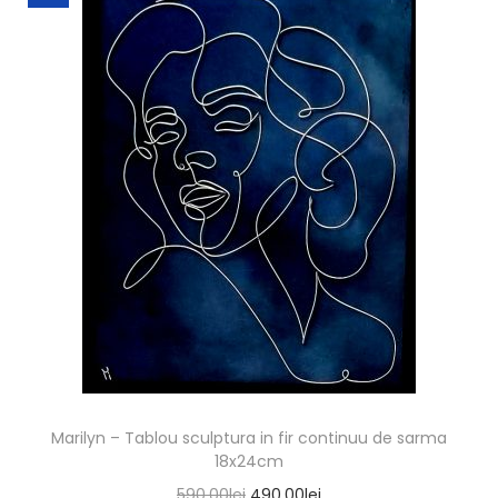
Marilyn – Tablou sculptura in fir continuu de sarma
18x24cm
590,00
lei
490,00
lei