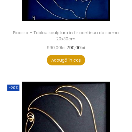
Picasso – Tablou sculptura in fir continuu de sarma
20x30cm
990,00
lei
790,00
lei
Adaugă în coș
-20%