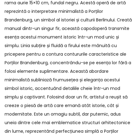
rama aurie 15×10 cm, fundal negru. Acestă operă de artă
reprezintă o interpretare minimalistă a Porților
Brandenburg, un simbol al istoriei și culturii Berlinului. Creată
manual dintr-un singur fir, această capodoperă transmite
esența acestui monument istoric într-un mod unic și
simplu. Linia subțire și fluidă a firului este mânuită cu
pricepere pentru a contura contururile caracteristice ale
Porților Brandenburg, concentrându-se pe esența lor fără a
folosi elemente suplimentare. Această abordare
minimalistă subliniază frumusețea și eleganța acestui
simbol istoric, accentuând detaliile cheie într-un mod
simplu și captivant. Folosind doar un fir, artistul a reușit să
creeze o piesă de artă care emană atât istorie, cât și
modernitate. Este un omagiu subtil, dar puternic, adus
uneia dintre cele mai emblematice structuri arhitectonice
din lume, reprezentând perfecțiunea simplă a Porților