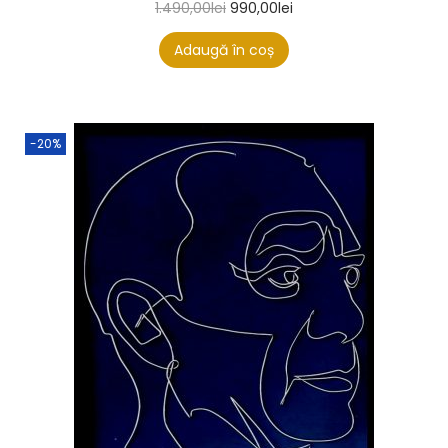
1.490,00
lei
990,00
lei
Adaugă în coș
-20%