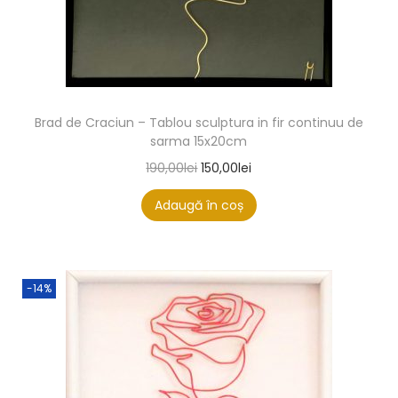
Brad de Craciun – Tablou sculptura in fir continuu de
sarma 15x20cm
190,00
lei
150,00
lei
Adaugă în coș
-14%