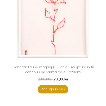
Trandafir (dupa moganji) – Tablou sculptura in fir
continuu de sarma rosie 15x20cm
290,00
lei
250,00
lei
Adaugă în coș