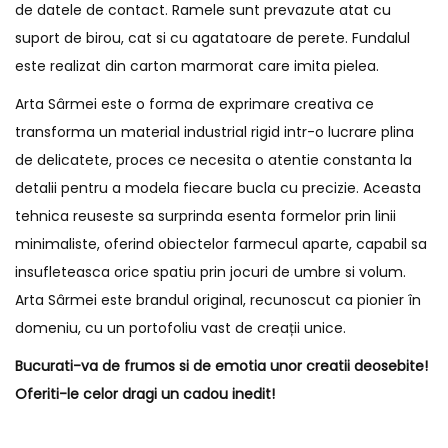
de datele de contact. Ramele sunt prevazute atat cu
suport de birou, cat si cu agatatoare de perete. Fundalul
este realizat din carton marmorat care imita pielea.
Arta Sârmei este o forma de exprimare creativa ce
transforma un material industrial rigid intr-o lucrare plina
de delicatete, proces ce necesita o atentie constanta la
detalii pentru a modela fiecare bucla cu precizie. Aceasta
tehnica reuseste sa surprinda esenta formelor prin linii
minimaliste, oferind obiectelor farmecul aparte, capabil sa
insufleteasca orice spatiu prin jocuri de umbre si volum.
Arta Sârmei este brandul original, recunoscut ca pionier în
domeniu, cu un portofoliu vast de creații unice.
Bucurati-va de frumos si de emotia unor creatii deosebite!
Oferiti-le celor dragi un cadou inedit!