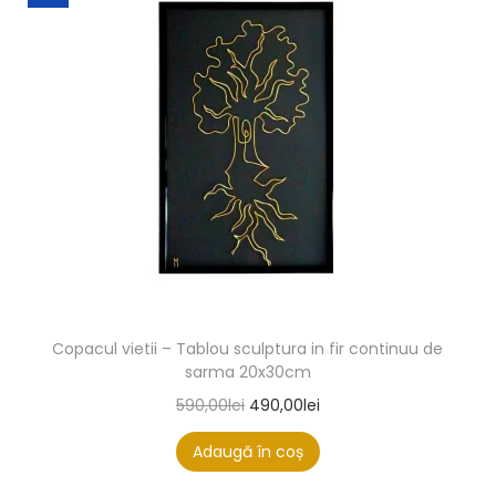
Copacul vietii – Tablou sculptura in fir continuu de
sarma 20x30cm
590,00
lei
490,00
lei
Adaugă în coș