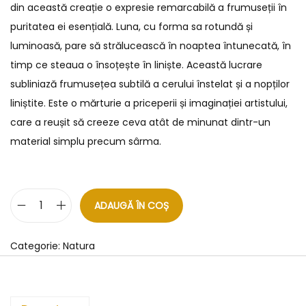
din această creație o expresie remarcabilă a frumuseții în
puritatea ei esențială. Luna, cu forma sa rotundă și
luminoasă, pare să strălucească în noaptea întunecată, în
timp ce steaua o însoțește în liniște. Această lucrare
subliniază frumusețea subtilă a cerului înstelat și a nopților
liniștite. Este o mărturie a priceperii și imaginației artistului,
care a reușit să creeze ceva atât de minunat dintr-un
material simplu precum sârma.
ADAUGĂ ÎN COȘ
Categorie:
Natura