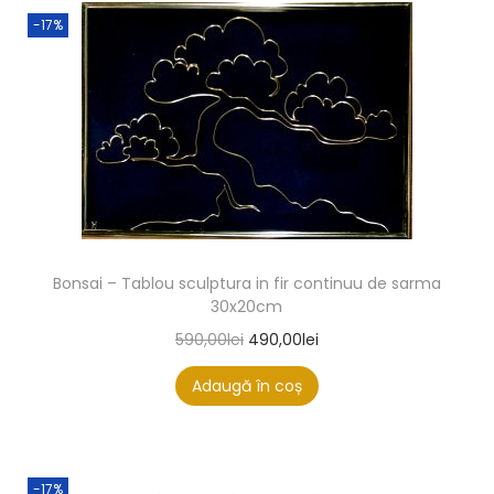
-17%
Bonsai – Tablou sculptura in fir continuu de sarma
30x20cm
590,00
lei
490,00
lei
Adaugă în coș
-17%