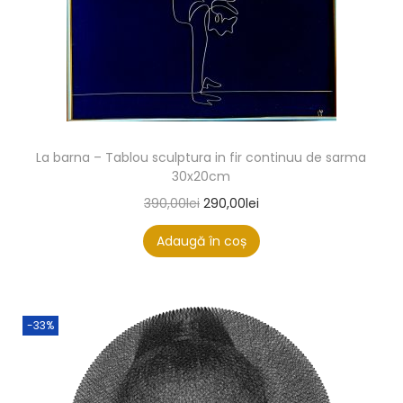
La barna – Tablou sculptura in fir continuu de sarma
30x20cm
390,00
lei
290,00
lei
Adaugă în coș
-33%