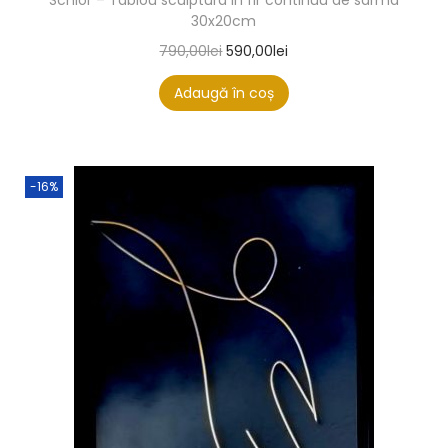
30x20cm
790,00
lei
590,00
lei
Adaugă în coș
-16%