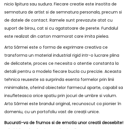
nicio lipitura sau sudura. Fiecare creatie este insotita de
semnatura de artist si de semnatura personala, precum si
de datele de contact. Ramele sunt prevazute atat cu
suport de birou, cat si cu agatatoare de perete. Fundalul
este realizat din carton marmorat care imita pielea.
Arta Sârmei este o forma de exprimare creativa ce
transforma un material industrial rigid intr-o lucrare plina
de delicatete, proces ce necesita o atentie constanta la
detalii pentru a modela fiecare bucla cu precizie. Aceasta
tehnica reuseste sa surprinda esenta formelor prin linii
minimaliste, oferind obiectelor farmecul aparte, capabil sa
insufleteasca orice spatiu prin jocuri de umbre si volum.
Arta Sârmei este brandul original, recunoscut ca pionier în
domeniu, cu un portofoliu vast de creații unice.
Bucurati-va de frumos si de emotia unor creatii deosebite!