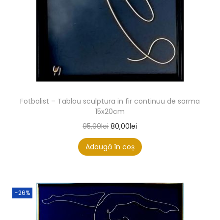
Fotbalist – Tablou sculptura in fir continuu de sarma
15x20cm
95,00
lei
80,00
lei
Adaugă în coș
-26%