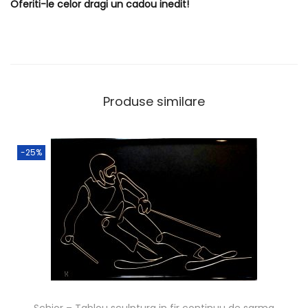
Oferiti-le celor dragi un cadou inedit!
Produse similare
-25%
Schior – Tablou sculptura in fir continuu de sarma