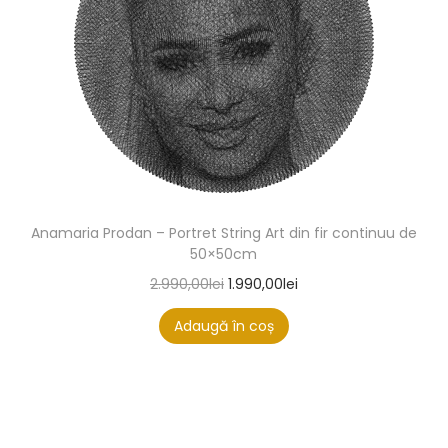
Anamaria Prodan – Portret String Art din fir continuu de
50×50cm
2.990,00
lei
1.990,00
lei
Adaugă în coș