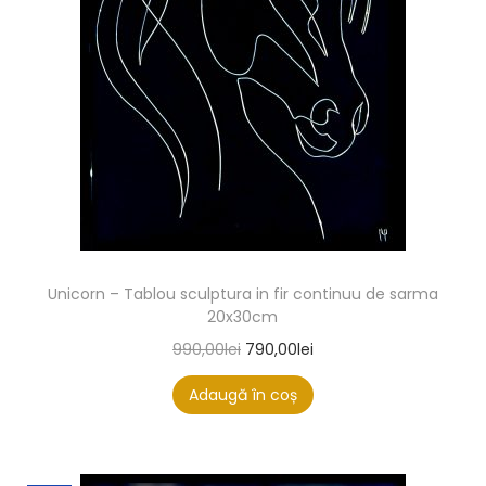
Unicorn – Tablou sculptura in fir continuu de sarma
20x30cm
990,00
lei
790,00
lei
Adaugă în coș