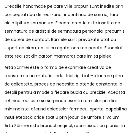
Creatiile handmade pe care vi le propun sunt inedite prin
conceptul nou de realizare: fir continuu de sarma, fara
nicio lipitura sau sudura. Fiecare creatie este insotita de
semnatura de artist si de semnatura personala, precum si
de datele de contact. Ramele sunt prevazute atat cu
suport de birou, cat si cu agatatoare de perete. Fundalul
este realizat din carton marmorat care imita pielea.
Arta Sârmei este o forma de exprimare creativa ce
transforma un material industrial rigid intr-o lucrare plina
de delicatete, proces ce necesita o atentie constanta la
detalii pentru a modela fiecare bucla cu precizie. Aceasta
tehnica reuseste sa surprinda esenta formelor prin linii
minimaliste, oferind obiectelor farmecul aparte, capabil sa
insufleteasca orice spatiu prin jocuri de umbre si volum.
Arta Sârmei este brandul original, recunoscut ca pionier în