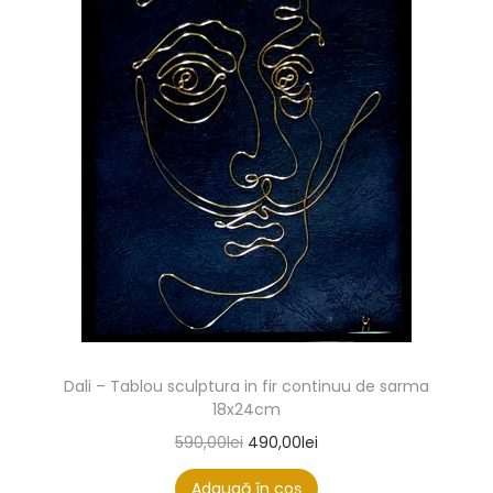
Dali – Tablou sculptura in fir continuu de sarma
18x24cm
590,00
lei
490,00
lei
Adaugă în coș