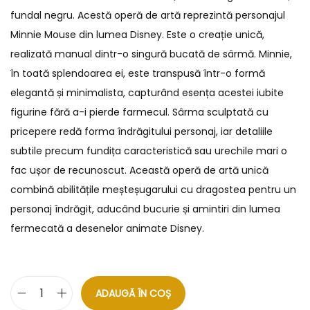
fundal negru. Acestă operă de artă reprezintă personajul
Minnie Mouse din lumea Disney. Este o creație unică,
realizată manual dintr-o singură bucată de sârmă. Minnie,
în toată splendoarea ei, este transpusă într-o formă
elegantă și minimalista, capturând esența acestei iubite
figurine fără a-i pierde farmecul. Sârma sculptată cu
pricepere redă forma îndrăgitului personaj, iar detaliile
subtile precum fundița caracteristică sau urechile mari o
fac ușor de recunoscut. Această operă de artă unică
combină abilitățile meșteșugarului cu dragostea pentru un
personaj îndrăgit, aducând bucurie și amintiri din lumea
fermecată a desenelor animate Disney.
ADAUGĂ ÎN COȘ