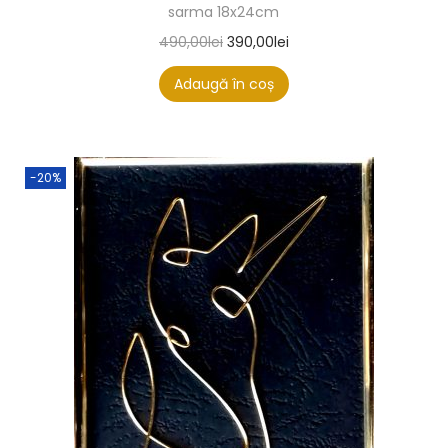
sarma 18x24cm
490,00
lei
390,00
lei
Adaugă în coș
-20%