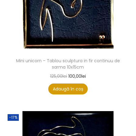
Mini unicorn – Tablou sculptura in fir continuu de
sarma 10x15cm
125,00
lei
100,00
lei
Adaugă în coș
-17%