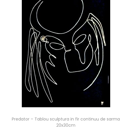
Predator – Tablou sculptura in fir continuu de sarma
20x30cm