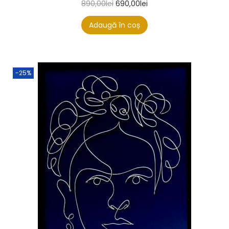
890,00
lei
690,00
lei
Adaugă în coș
-25%