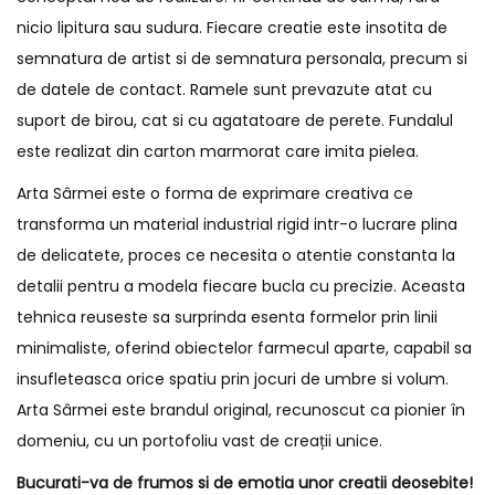
nicio lipitura sau sudura. Fiecare creatie este insotita de
semnatura de artist si de semnatura personala, precum si
de datele de contact. Ramele sunt prevazute atat cu
suport de birou, cat si cu agatatoare de perete. Fundalul
este realizat din carton marmorat care imita pielea.
Arta Sârmei este o forma de exprimare creativa ce
transforma un material industrial rigid intr-o lucrare plina
de delicatete, proces ce necesita o atentie constanta la
detalii pentru a modela fiecare bucla cu precizie. Aceasta
tehnica reuseste sa surprinda esenta formelor prin linii
minimaliste, oferind obiectelor farmecul aparte, capabil sa
insufleteasca orice spatiu prin jocuri de umbre si volum.
Arta Sârmei este brandul original, recunoscut ca pionier în
domeniu, cu un portofoliu vast de creații unice.
Bucurati-va de frumos si de emotia unor creatii deosebite!