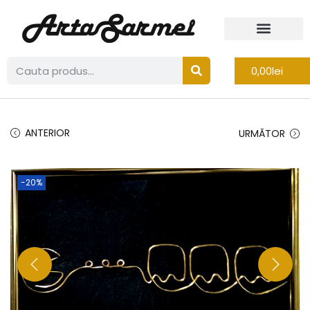
0,00
lei
ANTERIOR
URMĂTOR
-20%