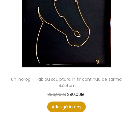
Un inorog – Tablou sculptura in fir continuu de sarma
18x24cm
390,00
lei
290,00
lei
Adaugă în coș