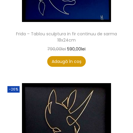
Frida – Tablou sculptura in fir continuu de sarma
18x24cm
790,00
lei
590,00
lei
Adaugă în coș
-26%