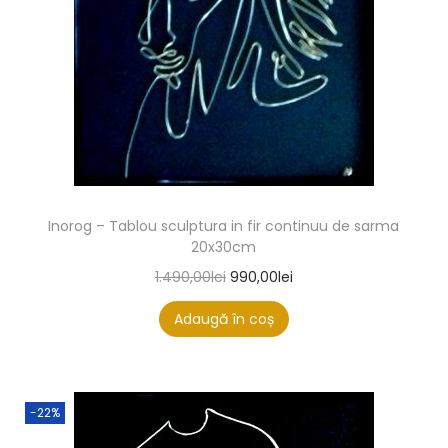
Inorog – Tablou sculptura in fir continuu de sarma
20x30cm
1.490,00
lei
990,00
lei
Adaugă în coș
-22%