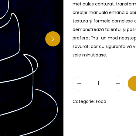
meticulos conturat, transfor
creație manuală emană o abili
textura și formele complexe al
demonstrează talentul și pasi
preferat într-un mod neaștepta
savurat, dar cu siguranță vă va
sale minuțioase.
Categorie:
Food