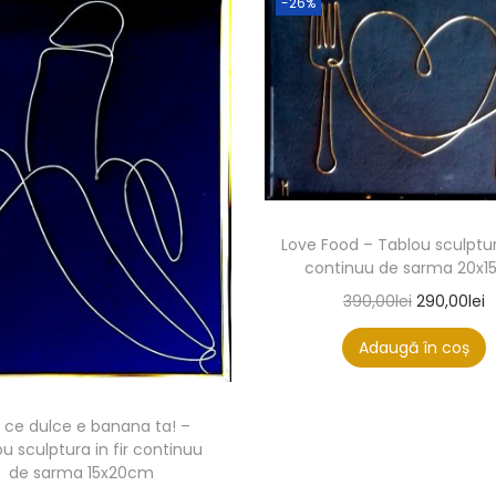
-26%
Love Food – Tablou sculptura
continuu de sarma 20x
390,00
lei
290,00
lei
Adaugă în coș
, ce dulce e banana ta! –
u sculptura in fir continuu
de sarma 15x20cm