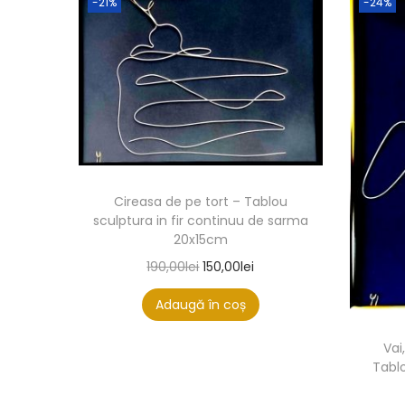
-21%
-24%
Cireasa de pe tort – Tablou
sculptura in fir continuu de sarma
20x15cm
190,00
lei
150,00
lei
Adaugă în coș
Vai
Tablo