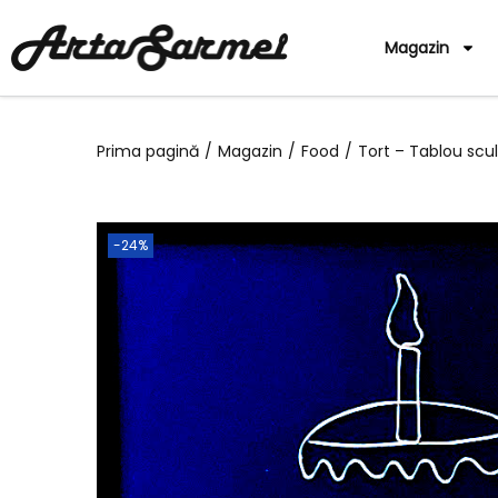
Magazin
Prima pagină
/
Magazin
/
Food
/
Tort – Tablou scu
-24%