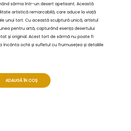
mând sârma într-un desert apetisant. Această
tate artistică remarcabilă, care aduce la viață
e unui tort. Cu această sculptură unică, artistul
unea pentru artă, capturând esența desertului
t și original. Acest tort de sârmă nu poate fi
 încânta ochii și sufletul cu frumusețea și detaliile
ADAUGĂ ÎN COȘ