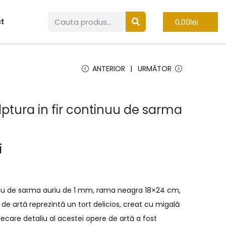
0,00
lei
t
ANTERIOR
URMĂTOR
lptura in fir continuu de sarma
i
inuu de sarma auriu de 1 mm, rama neagra 18×24 cm,
de artă reprezintă un tort delicios, creat cu migală
Fiecare detaliu al acestei opere de artă a fost