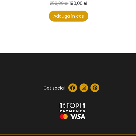
250,00
lei
190,00
lei
Adaugă în coș
Get social