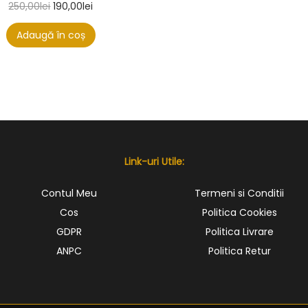
250,00
lei
190,00
lei
Adaugă în coș
Link-uri Utile:
Contul Meu
Termeni si Conditii
Cos
Politica Cookies
GDPR
Politica Livrare
ANPC
Politica Retur