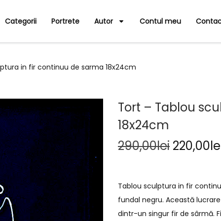
Categorii
Portrete
Autor
Contul meu
Contac
lptura in fir continuu de sarma 18x24cm
Tort – Tablou scu
18x24cm
290,00
lei
220,00
le
Tablou sculptura in fir cont
fundal negru. Această lucrare 
dintr-un singur fir de sârmă. 