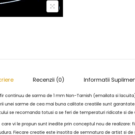
riere
Recenzii (0)
Informatii Suplime
 fir continuu de sarma de 1 mm Non-Tarnish (emailata si lacuita
irii unei sarme de cea mai buna calitate creatiile sunt garantate
tului se recomanda totusi a se feri de temperaturi ridicate si d
are vi le propun sunt inedite prin conceptul nou de realizare: f
 sudura. Fiecare creatie este insotita de semnatura de artist si 