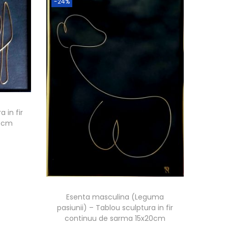
-24%
 in fir
15cm
Esenta masculina (Leguma
pasiunii) – Tablou sculptura in fir
continuu de sarma 15x20cm