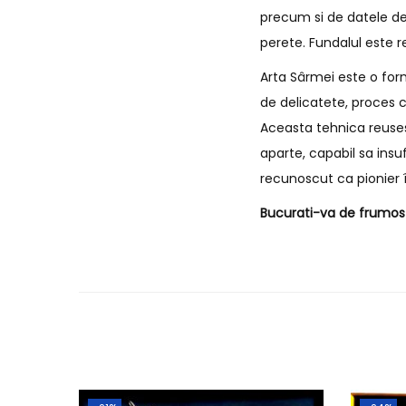
precum si de datele de
perete. Fundalul este r
Arta Sârmei este o form
de delicatete, proces c
Aceasta tehnica reusest
aparte, capabil sa insu
recunoscut ca pionier î
Bucurati-va de frumos s