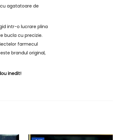
i cu agatatoare de
id intr-o lucrare plina
e bucla cu precizie.
biectelor farmecul
este brandul original,
ou inedit!