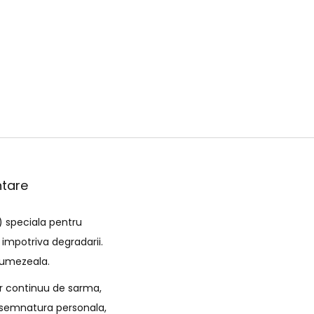
ntare
) speciala pentru
 impotriva degradarii.
e umezeala.
ir continuu de sarma,
de semnatura personala,